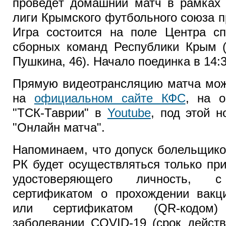
проведёт домашний матч в рамках 
лиги Крымского футбольного союза п
Игра состоится на поле Центра сп
сборных команд Республики Крым (
Пушкина, 46). Начало поединка в 14:3
Прямую видеотрансляцию матча мож
на
официальном сайте КФС
, на 
"ТСК-Таврии" в
Youtube
, под этой 
"Онлайн матча".
Напоминаем, что допуск болельщик
РК будет осуществляться только пр
удостоверяющего личность,
сертификатом о прохождении вакц
или сертификатом (QR-кодом
заболевании COVID-19 (срок дейст