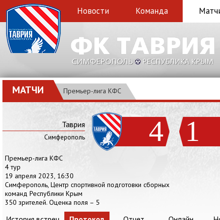
Новости
Команда
Матч
МАТЧИ
Премьер-лига КФС
4
1
Таврия
Симферополь
Премьер-лига КФС
4 тур
19 апреля 2023, 16:30
Симферополь, Центр спортивной подготовки сборных
команд Республики Крым
350 зрителей. Оценка поля – 5
История встреч
Протокол
Отчет
Онлайн
Н